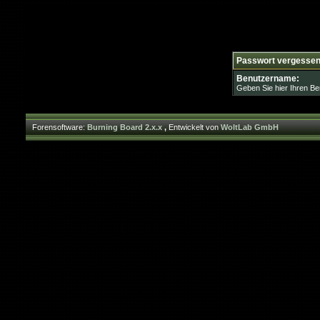
Passwort vergesse
Benutzername:
Geben Sie hier Ihren Be
Forensoftware:
Burning Board 2.x.x
,
Entwickelt von
WoltLab GmbH