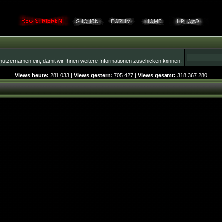
n
nutzernamen ein, damit wir Ihnen weitere Informationen zuschicken können.
Views heute:
281.033 |
Views gestern:
705.427 |
Views gesamt:
318.367.280