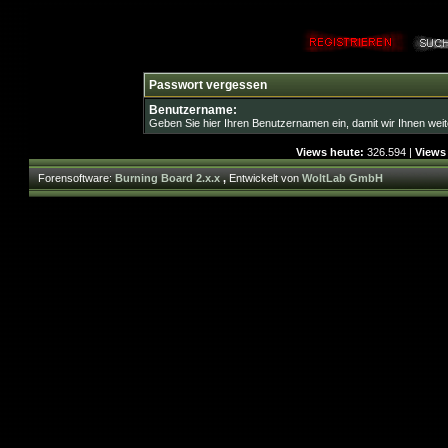
Passwort vergessen
Benutzername:
Geben Sie hier Ihren Benutzernamen ein, damit wir Ihnen wei
Views heute:
326.594 |
Views
Forensoftware:
Burning Board 2.x.x
,
Entwickelt von
WoltLab GmbH