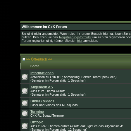
Willkommen im CxK Forum
Sie sind nicht angemeldet. Wenn dies Ihr erster Besuch hier ist, lesen Sie 
nutzen. Benutzen Sie das
Registrierungsformular
um sich zu registrieren od
Forum registriert sind, können Sie sich
hier
anmelden.
>> Öffentlich <<
Foren
Informationen
Antworten zu CxK (HP, Anmeldung, Server, TeamSpeak ect.)
(Benutzer im Forum aktiv: 1 Besucher)
Allgemein AS
Alles zum Thema Airsoft
(Benutzer im Forum aktiv: 1 Besucher)
Bilder / Videos
Bilder und Videos des RL Squads
Termine
CxK RL Squad Termine
Offtopic
Alles zu div. Themen außer Airsoft, dazu gibt es das Allgemeine AS
(Benutzer im Forum aktiv: 12 Besucher)