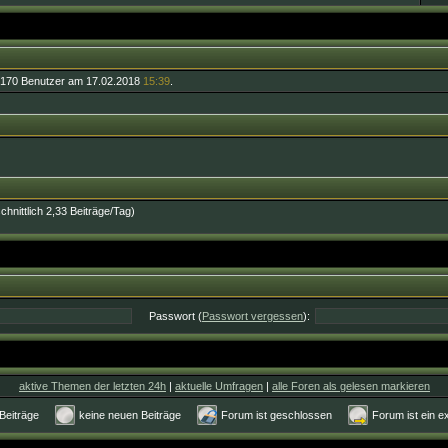
170 Benutzer am 17.02.2018
15:39
.
chnittlich 2,33 Beiträge/Tag)
Passwort (
Passwort vergessen
):
aktive Themen der letzten 24h
|
aktuelle Umfragen
|
alle Foren als gelesen markieren
 Beiträge
keine neuen Beiträge
Forum ist geschlossen
Forum ist ein e