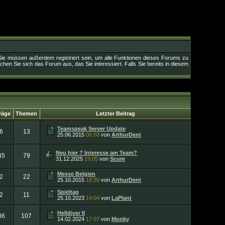
Sie müssen außerdem registriert sein, um alle Funktionen dieses Forums zu
hen Sie sich das Forum aus, das Sie interessiert. Falls Sie bereits in diesem
räge
Themen
Letzter Beitrag
Teamspeak Server Update
6
13
25.06.2015
06:58
von
ArthurDent
Neu hier ? Interesse am Team?
45
79
31.12.2025
19:05
von
Scum
Messe Belgien
2
22
25.10.2015
18:30
von
ArthurDent
Spieltag
2
11
25.10.2023
14:04
von
LaPlant
Helldiver II
86
107
14.02.2024
17:07
von
Monky