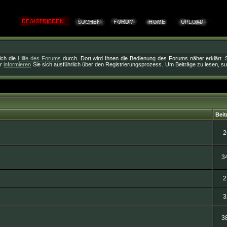
sich die
Hilfe des Forums
durch. Dort wird Ihnen die Bedienung des Forums näher erklärt. 
er
informieren
Sie sich ausführlich über den Registrierungsprozess. Um Beiträge zu lesen, suc
Beit
2
3
2
3
3