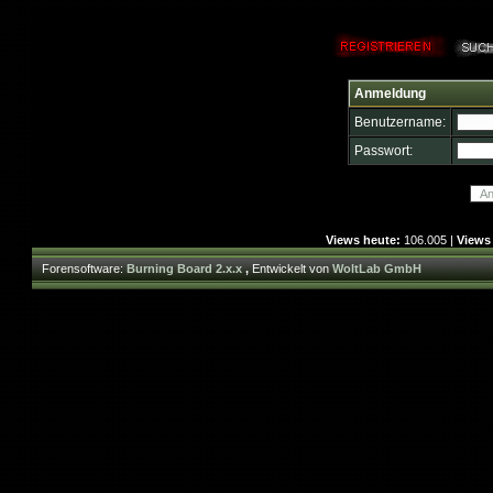
Anmeldung
Benutzername:
Passwort:
Views heute:
106.005 |
Views
Forensoftware:
Burning Board 2.x.x
,
Entwickelt von
WoltLab GmbH