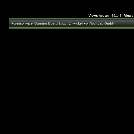
Views heute:
469.145 |
Views
Forensoftware:
Burning Board 2.x.x
,
Entwickelt von
WoltLab GmbH