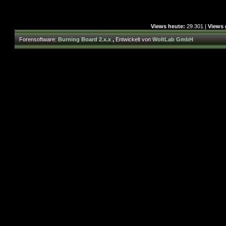
Views heute:
29.301 |
Views 
Forensoftware:
Burning Board 2.x.x
,
Entwickelt von
WoltLab GmbH