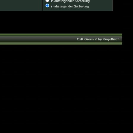
in aufsteigender Sortierung
in absteigender Sortierung
CxK Green © by Kugelfisch