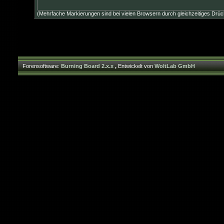
(Mehrfache Markierungen sind bei vielen Browsern durch gleichzeitiges Drüc
Forensoftware:
Burning Board 2.x.x
,
Entwickelt von
WoltLab GmbH