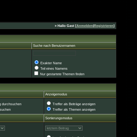
» Hallo Gast [
Anmelden
|
Registrieren
]
Suche nach Benutzernamen
Exakter Name
Teil eines Namens
Nur gestartete Themen finden
Anzeigemodus
g durchsuchen
Treffer als Beiträge anzeigen
hsuchen
Treffer als Themen anzeigen
Sortierungsmodus