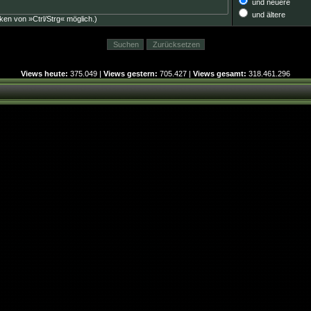
und neuere
und ältere
ken von »Ctrl/Strg« möglich.)
Views heute:
375.049 |
Views gestern:
705.427 |
Views gesamt:
318.461.296