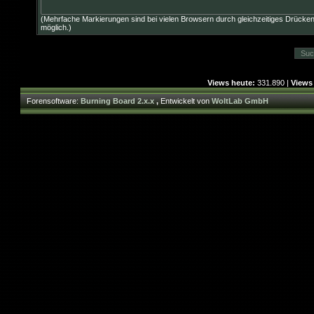
(Mehrfache Markierungen sind bei vielen Browsern durch gleichzeitiges Drücken
möglich.)
Views heute:
331.890 |
Views
Forensoftware:
Burning Board 2.x.x
,
Entwickelt von
WoltLab GmbH