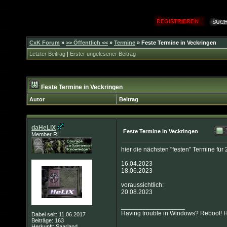
CxK Forum
»
>> Öffentlich <<
»
Termine
»
Feste Termine in Veckringen
Letzter Beitrag
|
Erster ungelesener Beitrag
Feste Termine in Veckringen
Autor
Beitrag
daHeLiX
Feste Termine in Veckringen
Member RL
hier die nächsten "festen" Termine für
16.04.2023
18.06.2023
voraussichtlich:
20.08.2023
__________________
Having trouble in Windows? Reboot! Ha
Dabei seit: 11.06.2017
Beiträge: 163
Herkunft: Saarland