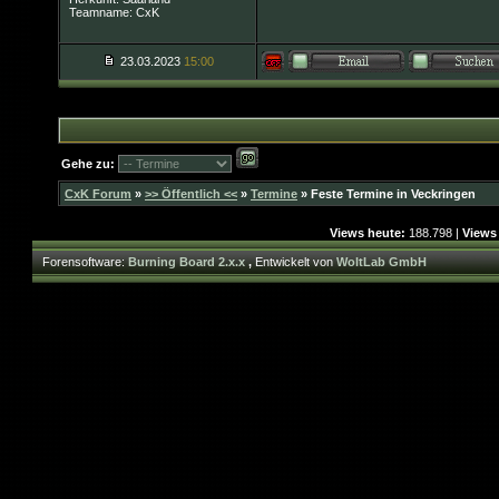
Teamname: CxK
23.03.2023
15:00
Gehe zu:
CxK Forum
»
>> Öffentlich <<
»
Termine
»
Feste Termine in Veckringen
Views heute:
188.798 |
Views
Forensoftware:
Burning Board 2.x.x
,
Entwickelt von
WoltLab GmbH