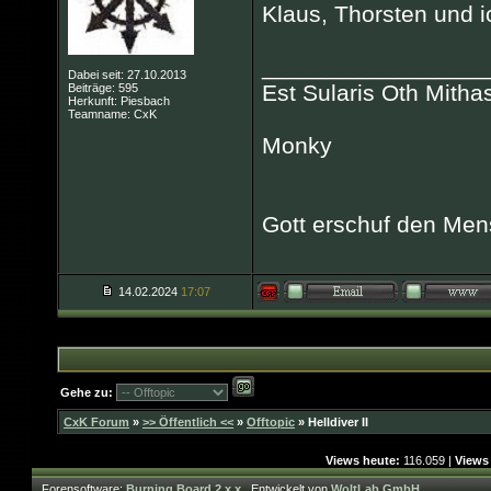
Klaus, Thorsten und ic
_________________
Dabei seit: 27.10.2013
Est Sularis Oth Mitha
Beiträge: 595
Herkunft: Piesbach
Teamname: CxK
Monky
Gott erschuf den Mens
14.02.2024
17:07
Gehe zu:
CxK Forum
»
>> Öffentlich <<
»
Offtopic
»
Helldiver II
Views heute:
116.059 |
Views 
Forensoftware:
Burning Board 2.x.x
,
Entwickelt von
WoltLab GmbH