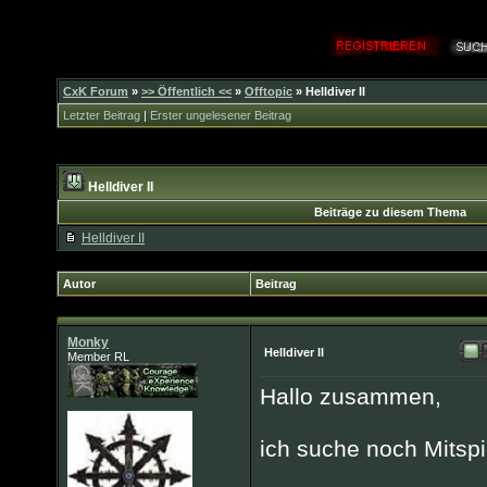
CxK Forum
»
>> Öffentlich <<
»
Offtopic
»
Helldiver II
Letzter Beitrag
|
Erster ungelesener Beitrag
Helldiver II
Beiträge zu diesem Thema
Helldiver II
Autor
Beitrag
Monky
Helldiver II
Member RL
Hallo zusammen,
ich suche noch Mitspiel