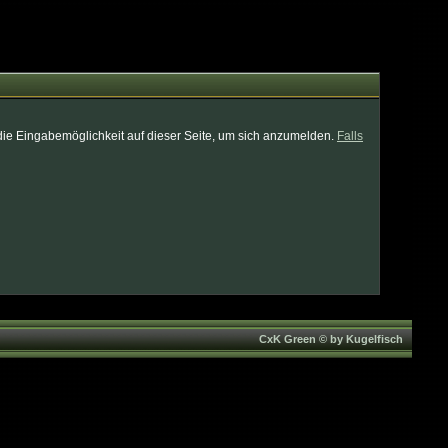
die Eingabemöglichkeit auf dieser Seite, um sich anzumelden.
Falls
CxK Green © by Kugelfisch