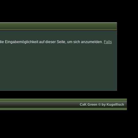
die Eingabemöglichkeit auf dieser Seite, um sich anzumelden.
Falls
CxK Green © by Kugelfisch